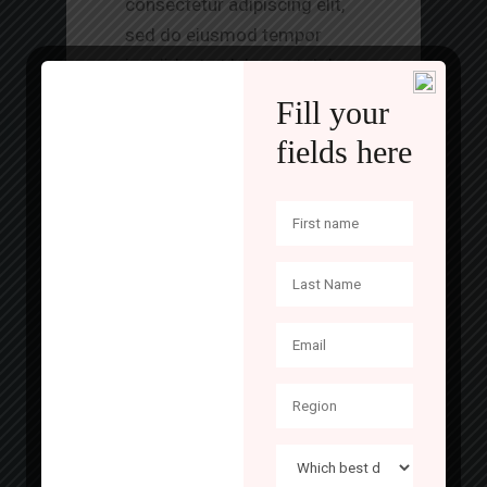
consectetur adipiscing elit,
sed do eiusmod tempor
incididunt ut labore et dolore
magna aliqua. Ut enim ad
What’s
Fill your
minim veniam, quis nostrud
next in
fields here
exercitation ullamco laboris
bank
nisi ut aliquip ex ea
commodo consequat. Duis
security
aute irure dolor in
reprehenderit in voluptate
Vishal Safe
velit esse cillum dolore eu
engineers and
fugiat nulla pariatur.
product
Excepteur sint occaecat
designers
cupidatat non proident, sunt
research
in culpa qui officia deserunt
trending threats
mollit anim id est laborum.
affecting