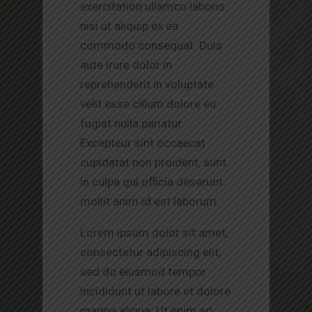
exercitation ullamco laboris
nisi ut aliquip ex ea
commodo consequat. Duis
aute irure dolor in
reprehenderit in voluptate
velit esse cillum dolore eu
fugiat nulla pariatur.
Excepteur sint occaecat
cupidatat non proident, sunt
in culpa qui officia deserunt
mollit anim id est laborum.
Lorem ipsum dolor sit amet,
consectetur adipiscing elit,
sed do eiusmod tempor
incididunt ut labore et dolore
magna aliqua. Ut enim ad