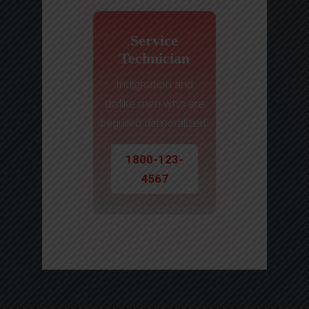
Service
Technician
Indignation and
dislike men who are
beguiled demoralized.
1800-123-
4567