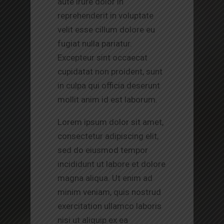
aute irure dolor in
reprehenderit in voluptate
velit esse cillum dolore eu
fugiat nulla pariatur.
Excepteur sint occaecat
cupidatat non proident, sunt
in culpa qui officia deserunt
mollit anim id est laborum.
Lorem ipsum dolor sit amet,
consectetur adipiscing elit,
sed do eiusmod tempor
incididunt ut labore et dolore
magna aliqua. Ut enim ad
minim veniam, quis nostrud
exercitation ullamco laboris
nisi ut aliquip ex ea