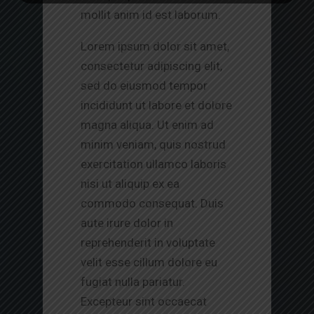
mollit anim id est laborum.
Lorem ipsum dolor sit amet,
consectetur adipiscing elit,
sed do eiusmod tempor
incididunt ut labore et dolore
magna aliqua. Ut enim ad
minim veniam, quis nostrud
exercitation ullamco laboris
nisi ut aliquip ex ea
commodo consequat. Duis
aute irure dolor in
reprehenderit in voluptate
velit esse cillum dolore eu
fugiat nulla pariatur.
Excepteur sint occaecat