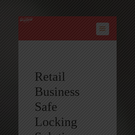
Home
Blog
Retail
Business
Safe Locking
Solutions
Retail
Business
Safe
Locking