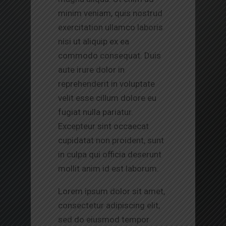
minim veniam, quis nostrud
exercitation ullamco laboris
nisi ut aliquip ex ea
commodo consequat. Duis
aute irure dolor in
reprehenderit in voluptate
velit esse cillum dolore eu
fugiat nulla pariatur.
Excepteur sint occaecat
cupidatat non proident, sunt
in culpa qui officia deserunt
mollit anim id est laborum.
Lorem ipsum dolor sit amet,
consectetur adipiscing elit,
sed do eiusmod tempor