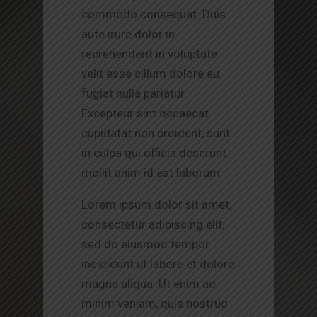
commodo consequat. Duis
aute irure dolor in
reprehenderit in voluptate
velit esse cillum dolore eu
fugiat nulla pariatur.
Excepteur sint occaecat
cupidatat non proident, sunt
in culpa qui officia deserunt
mollit anim id est laborum.
Lorem ipsum dolor sit amet,
consectetur adipiscing elit,
sed do eiusmod tempor
incididunt ut labore et dolore
magna aliqua. Ut enim ad
minim veniam, quis nostrud